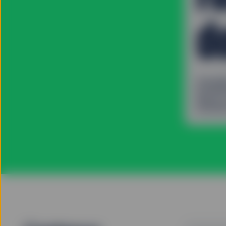
d
d’acti
les ET
Arist