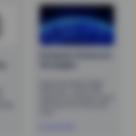
European Aristocrat
ty
Strategies
Explore European Quality
e
Aristocrats – which offer
n
exposure to European stocks
uality
with long-term strong cash
flows.
En savoir plus