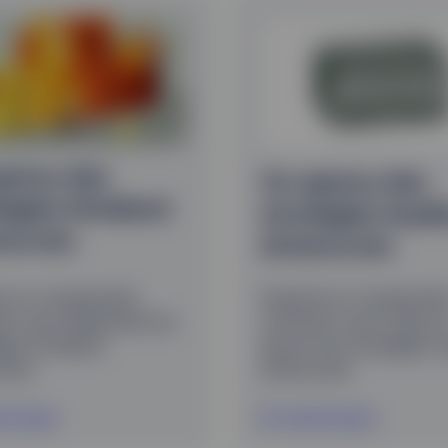
perçu des
Un aperçu des
tégies Dividend
stratégies Quali
tocrats
Aristocrats
er et comprendre
Explorer et comprendr
t sont élaborées les
comment sont mises e
gies Dividend
œuvre les stratégies Q
rats
Aristocrats
ir plus
En savoir plus