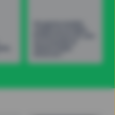
Une gamme mondiale
complète de stratégies
Dividend Aristocrats, ainsi
qu’un ensemble de
ndes,
solutions Quality
2
Aristocrats.