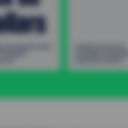
ollars
fs sous gestion dans
d’expertise dans les
F Dividend
stratégies de divide
1
2
ocrats
remontant à 2005