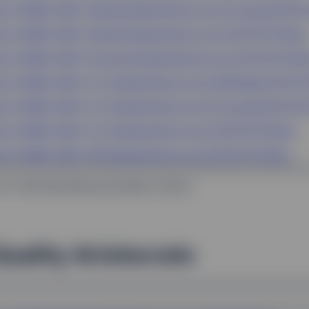
et® SPDR® S&P® Global Dividend Aristocrats Screened UCITS 
et® SPDR® S&P® Global Dividend Aristocrats UCITS ETF (Dist)
et® SPDR® S&P® Pan Asia Dividend Aristocrats UCITS ETF (Di
et® SPDR® S&P® U.S. Dividend Aristocrats EUR Hdg UCITS ETF 
et® SPDR® S&P® U.S. Dividend Aristocrats Screened UCITS ET
et® SPDR® S&P® U.S. Dividend Aristocrats UCITS ETF (Dist)
et® SPDR® S&P® UK Dividend Aristocrats UCITS ETF (Dist)
au Ticker Bloomberg de première cotation.
uality Aristocrats