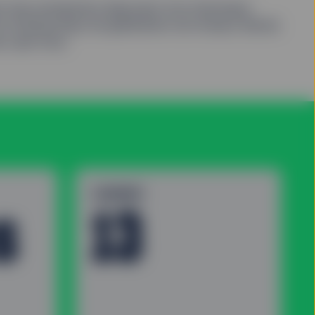
t des entreprises disposant d’un historique
 et ininterrompu de génération de niveaux élevés
e cash flow.
GAMME
s
13