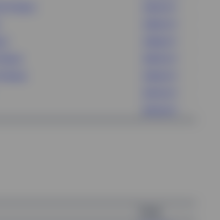
ETF (Dist)
ZPD3 GY^
ZPRG GY^
st)
ZPRA GY^
(Dist)
SPPD GY^
F (Dist)
ZPD6 GY^
SPYD GY^
SPYG GY^
Ticker