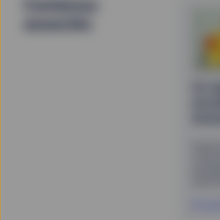
Contenus
associés
Un a
stra
Aris
Explor
commen
straté
Aristoc
En savo