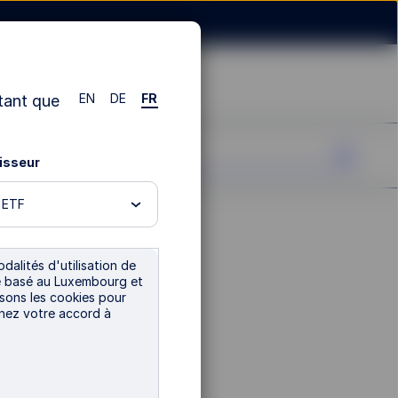
EN
DE
FR
tant que
tisseur
n ETF
reet
dalités d'utilisation de
tre basé au Luxembourg et
isons les cookies pour
nnez votre accord à