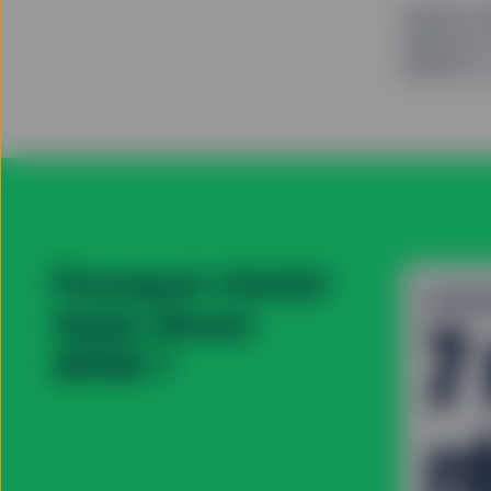
Suivent d
établi de
réguliers,
Pourquoi choisir
ENVE
7 
State Street
SPDR ?
r