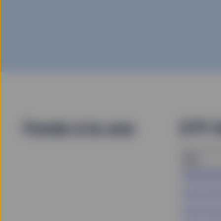
Fonds à la une
ETF D
Nom
State Stre
State Stre
State Stre