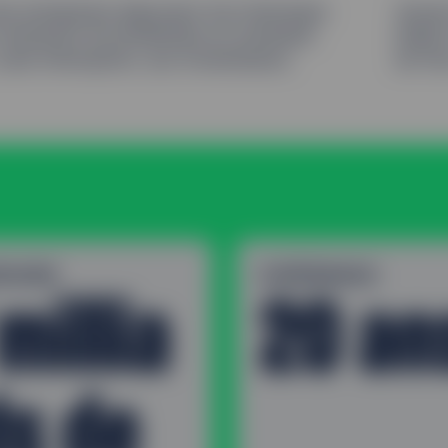
es entreprises disposant d’un historique
Suiven
 versement de dividendes en numéraire
établi
 sans interruption, aux investisseurs.
de fre
RGURE
EXPÉRIENCE
millia
20 an
ds de