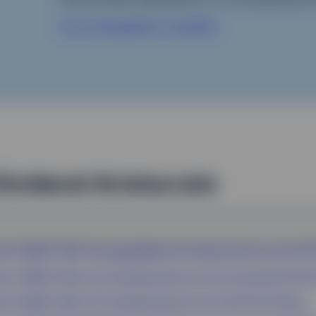
Lire la biographie complète
ividend Aristocrats
et® SPDR® S&P® Emerging Markets Dividend Aristocrats UCIT
et® SPDR® S&P® Euro Dividend Aristocrats Screened UCITS ET
et® SPDR® S&P® Euro Dividend Aristocrats UCITS ETF (Dist)