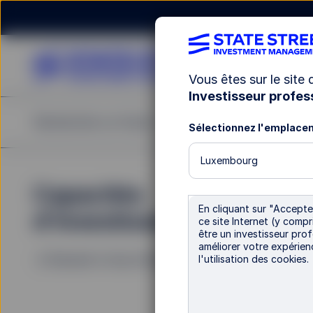
Vous êtes sur le site
Investisseur profes
Rechercher un fonds
Notre offre
Publications
Sélectionnez l'emplace
Luxembourg
Le
Capacités
En cliquant sur "Accepter
d’investissement
ce site Internet (y comp
être un investisseur prof
Ar
améliorer votre expérien
Revenir à Vue d'ensemble
l'utilisation des cookies.