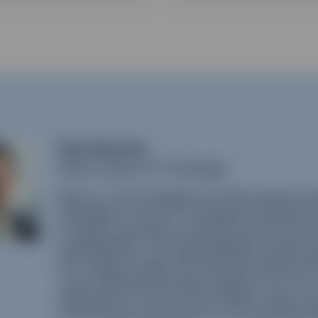
Ryan Reardon
Senior Equity ETF Strategist
Ryan is a Vice President at State Street 
Strategist on the ETF Strategy & Research 
in equity investment solutions such as Acti
sustainability). His responsibilities include
ETF range to align with financial market d
This is delivered through research on ETFs,
distribution of ETFs across EMEA. Ryan was 
cross border distribution of US-domiciled