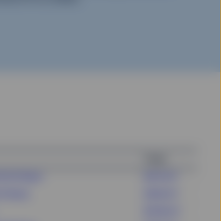
Ticker
S ETF (Dist)
SPYV GY^
F (Dist)
ZPD9 GY^
SPYW GY^