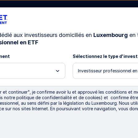
 dédié aux investisseurs domiciliés en
Luxembourg
en 
sionnel en ETF
Ressources
Nous connaître
ment
Sélectionnez le type d'inves
Investisseur professionnel e
s ETF State St
 et continuer", je confirme avoir lu et approuvé les conditions et mo
ris notre politique de confidentialité et de cookies) et confirme ê
essionnel, au sens défini par la législation du Luxembourg. Nous util
istocrats
ce sur nos sites Internet. En poursuivant votre navigation, vous do