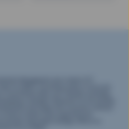
Investment Management and a Senior ETF
team for EMEA. His primary areas of focus are
ve, Factor/Smart Beta, and Thematic (including
 developing a strategic framework for the existing
evelopments and longer-term economic outlooks.
 as well as market notes supporting the
formerly responsible strategic efforts for
 SPDR ETFs in EMEA.