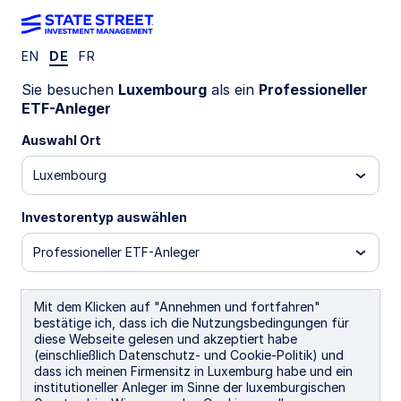
EN
DE
FR
SCOBX I2
Sie besuchen
Luxembourg
als ein
Professioneller
ETF-Anleger
State Street® SPDR® Commodity GBP
Auswahl Ort
Hdg UCITS ETF (Acc)
Luxembourg
EUR Hedged (Acc)
GBP Hedged (Acc)
USD U
Investorentyp auswählen
Wichtige Risikohinweise
Professioneller ETF-Anleger
ETFs werden wie Aktien gehandelt und unterliegen dem
Anlagerisiko. Ihr Marktwert fluktuiert und die Kurse können
über oder unter dem Nettoinventarwert der ETFs notieren.
Mit dem Klicken auf "Annehmen und fortfahren"
Maklerkommissionen und ETF-Gebühren beeinträchtigen die
bestätige ich, dass ich die Nutzungsbedingungen für
Rendite.
diese Webseite gelesen und akzeptiert habe
(einschließlich Datenschutz- und Cookie-Politik) und
Der Fonds/die Anteilsklasse kann Finanzderivate zur
dass ich meinen Firmensitz in Luxemburg habe und ein
Währungsabsicherung und zu Zwecken des effizienten
institutioneller Anleger im Sinne der luxemburgischen
Portfoliomanagements einsetzen. Der Fonds kann nicht auf