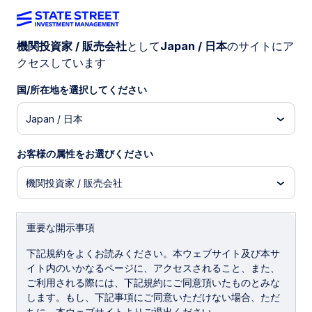
機関投資家 / 販売会社
として
Japan / 日本
のサイトにア
クセスしています
インサイト
国/所在地を選択してください
ドルを優先する戦術
Japan / 日本
的シフト
お客様の属性をお選びください
4月の為替市場は地政学リスクが主導し、イラン情勢の
機関投資家 / 販売会社
緊張や原油価格の変動が影響しました。米国経済の底堅
さと不確実性を背景に、当社は戦術的に米ドルに対して
強気の見方へ転じました。
重要な開示事項
下記規約をよくお読みください。本ウェブサイト及び本サ
イト内のいかなるページに、アクセスされること、また、
2026年5月11日
ご利用される際には、下記規約にご同意頂いたものとみな
します。もし、下記事項にご同意いただけない場合、ただ
Aaron R Hurd, FRM
ちに、本ウェブサイトよりご退出ください。