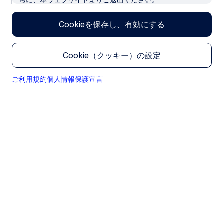
Senior Portfolio Manager
サイトの所有者及び管理者
Cookieを保存し、有効にする
本ウェブサイトは、金融商品取引業者として金融庁に登録
を行っているステート・ストリート・グローバル・アドバ
Cookie（クッキー）の設定
イザーズ株式会社によって所有されています。
取引勧誘等の否定と対象地域の限定
ご利用規約
個人情報保護宣言
Quick Links
本サイト内の情報は、あくまで参考までに提供されるもの
です。いかなる投資取引の勧誘、申し出、または推奨をも
US Dollar (USD)
行うものではありません。また、貴殿にその他のいかなる
取引への関与をも勧誘したり、申し出たり、または推奨す
Canadian Dollar (CAD)
るものではありません。
Euro (EUR)
ステート・ストリート・グローバル・アドバイザーズ株式
British Pound (GBP)
会社は、多様な投資家のために特別に考案された数多くの
商品およびサービスを提供していますが、すべての商品
Japanese Yen (JPY)
が、どの投資家にもご利用いただけるものとは限りませ
Swiss Franc (CHF)
ん。これらの商品およびサービスは、適用法令に従って投
資家に提供されています。本サイトは、日本国外の地域の
Norwegian Krone (NOK)
人々は対象としておりません。