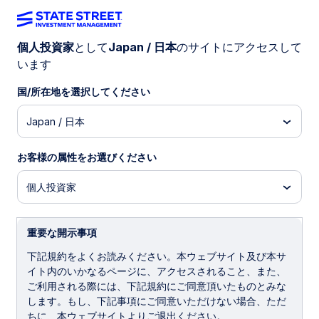
個人投資家
として
Japan / 日本
のサイトにアクセスして
います
株式
国/所在地を選択してください
Japan / 日本
資産クラス、投資スタイル、時価総額の幅広
い選択肢をカバーする株式ETFを探してみま
お客様の属性をお選びください
せんか。
個人投資家
重要な開示事項
下記規約をよくお読みください。本ウェブサイト及び本サ
ステート・ストリートが提供する株
イト内のいかなるページに、アクセスされること、また、
式運用
ご利用される際には、下記規約にご同意頂いたものとみな
します。もし、下記事項にご同意いただけない場合、ただ
ちに、本ウェブサイトよりご退出ください。