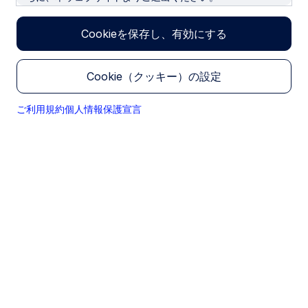
米国株式
サイトの所有者及び管理者
Cookieを保存し、有効にする
広範囲かつ革新的な株式市場全体に投資すること
本ウェブサイトは、金融商品取引業者として金融庁に登録
で、ポートフォリオの分散を実現します。
を行っているステート・ストリート・グローバル・アドバ
Cookie（クッキー）の設定
イザーズ株式会社によって所有されています。
詳しく見る
取引勧誘等の否定と対象地域の限定
ご利用規約
個人情報保護宣言
本サイト内の情報は、あくまで参考までに提供されるもの
です。いかなる投資取引の勧誘、申し出、または推奨をも
行うものではありません。また、貴殿にその他のいかなる
セレクト・セクターETF
取引への関与をも勧誘したり、申し出たり、または推奨す
るものではありません。
セクターETFなら、1度の取引で特定のセクター
（業種）に投資できます。リスク分散を図りなが
ステート・ストリート・グローバル・アドバイザーズ株式
ら、セクター投資戦略を手軽に実践する方法をご紹
会社は、多様な投資家のために特別に考案された数多くの
介します。
商品およびサービスを提供していますが、すべての商品
が、どの投資家にもご利用いただけるものとは限りませ
ん。これらの商品およびサービスは、適用法令に従って投
詳しく見る
資家に提供されています。本サイトは、日本国外の地域の
人々は対象としておりません。