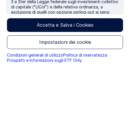
3 e 3ter della Legge federale sugli investimenti collettivi
di capitale ("LICol") e della relativa ordinanza, a
esclusione di quelli con opzione opting-out ai sensi
dell'Art. 5 cpv. 1 della Legge federale sui servizi
finanziari ("LSerFi"). I cookie sono utilizzati per
Accetta e Salva i Cookies
migliorare l’esperienza di consultazione dei nostri siti.
Continuando la navigazione lei accetta l'utilizzo dei
cookie.
Invest in the stability of America’s
Impostazioni dei cookie
corporate giants
Condizioni generali di utilizzo
Politica di riservatezza
Prospetti e Informazioni sugli ETF Only
DIA offers cost-efficient, liquid
exposure to 30 blue-chip US
stocks. It is the only ETF tracking
the Dow, the oldest and most
widely quoted indicator of US
stock market activity.
DIA