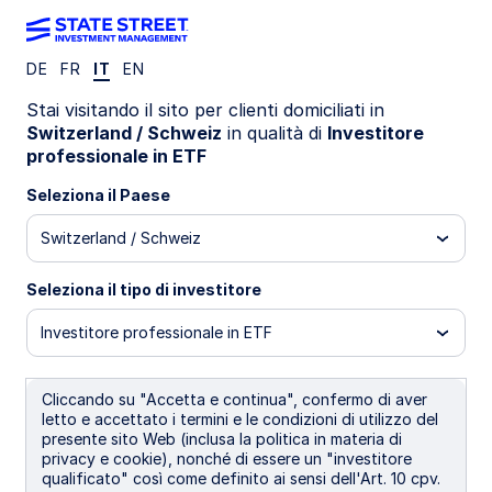
DE
FR
IT
EN
Stai visitando il sito per clienti domiciliati in
Get 30 US blue
Switzerland / Schweiz
in qualità di
Investitore
professionale in ETF
chip stocks in a
Seleziona il Paese
Switzerland / Schweiz
single trade
Seleziona il tipo di investitore
Investitore professionale in ETF
DIA
Cliccando su "Accetta e continua", confermo di aver
letto e accettato i termini e le condizioni di utilizzo del
State Street® SPDR® Dow Jones Industrial
presente sito Web (inclusa la politica in materia di
Average® ETF Trust
privacy e cookie), nonché di essere un "investitore
qualificato" così come definito ai sensi dell'Art. 10 cpv.