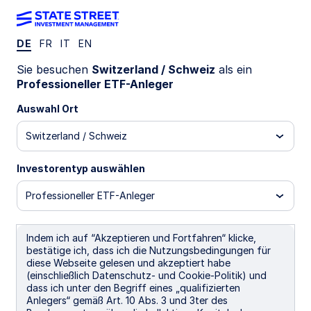
DE
FR
IT
EN
SCOM SE
Sie besuchen
Switzerland / Schweiz
als ein
Professioneller ETF-Anleger
State Street® SPDR® Commodity UCITS
Auswahl Ort
ETF (Acc)
Switzerland / Schweiz
Acc)
GBP Hedged (Acc)
USD Unhedged (Acc)
Investorentyp auswählen
Wichtige Risikohinweise
Professioneller ETF-Anleger
ETFs werden wie Aktien gehandelt und unterliegen dem
Anlagerisiko. Ihr Marktwert fluktuiert und die Kurse können
über oder unter dem Nettoinventarwert der ETFs notieren.
Indem ich auf “Akzeptieren und Fortfahren“ klicke,
Maklerkommissionen und ETF-Gebühren beeinträchtigen die
bestätige ich, dass ich die Nutzungsbedingungen für
Rendite.
diese Webseite gelesen und akzeptiert habe
(einschließlich Datenschutz- und Cookie-Politik) und
Investitionen in Rohstoffe sind mit erheblichen Risiken
dass ich unter den Begriff eines „qualifizierten
verbunden und nicht für alle Anleger geeignet. Investitionen
Anlegers“ gemäß Art. 10 Abs. 3 und 3ter des
in Rohstoffe sind mit erheblichen Risiken verbunden, da