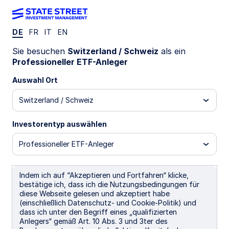
DE
FR
IT
EN
GOVA IM
Sie besuchen
Switzerland / Schweiz
als ein
Professioneller ETF-Anleger
State Street® SPDR® Bloomberg Euro
Auswahl Ort
Government Bond UCITS ETF (Acc)
Switzerland / Schweiz
EUR Unhedged (Dist)
EUR Unhedged (Acc)
Investorentyp auswählen
Wichtige Risikohinweise
Professioneller ETF-Anleger
ETFs werden wie Aktien gehandelt und unterliegen dem
Anlagerisiko. Ihr Marktwert fluktuiert und die Kurse können
über oder unter dem Nettoinventarwert der ETFs notieren.
Indem ich auf “Akzeptieren und Fortfahren“ klicke,
Maklerkommissionen und ETF-Gebühren beeinträchtigen die
bestätige ich, dass ich die Nutzungsbedingungen für
Rendite.
diese Webseite gelesen und akzeptiert habe
(einschließlich Datenschutz- und Cookie-Politik) und
Obwohl Anleihen im Allgemeinen mit einem geringeren
dass ich unter den Begriff eines „qualifizierten
kurzfristigen Risiko und Volatilitätsrisiko als Aktien
Anlegers“ gemäß Art. 10 Abs. 3 und 3ter des
einhergehen, sind Anleihen mit Zinsänderungsrisiken, dem