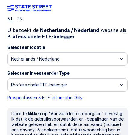
NL
EN
INZICHTEN
U bezoekt de
Netherlands / Nederland
website als
GENIUS Act explained: What it
Professionele ETF-belegger
means for crypto and digital
Selecteer locatie
Netherlands / Nederland
assets
Selecteer Investeerder Type
The GENIUS Act marks the first US legislation
on crypto assets, establishing a regulatory
Professionele ETF-belegger
framework for USD-backed payment
stablecoins
Prospectussen & ETF-informatie Only
The law paves the way for mainstream
adoption of stablecoins that could help propel
Door te klikken op "Aanvaarden en doorgaan" bevestig
ik dat ik de gebruiksvoorwaarden en -bepalingen van de
the entire digital assets ecosystem
website gelezen heb en dat ik deze aanvaard (inclusief
Both fintech and traditional financial
ons privacy- & cookiebeleid), dat ik woonachtig ben in