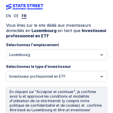
EN
DE
FR
PUBLICATIONS
Vous êtes sur le site dédié aux investisseurs
domiciliés en
Luxembourg
en tant que
Investisseur
12 mars 2026
Temps de lecture: 6 min
professionnel en ETF
Krzysztof Janiga, CFA
Sélectionnez l'emplacement
Senior Equity ETF Strategist
Luxembourg
Sélectionnez le type d'investisseur
Global equities: the World is
Investisseur professionnel en ETF
not enough?
En cliquant sur "Accepter et continuer", je confirme
avoir lu et approuvé les conditions et modalités
Global equity leadership is broadening and
d'utilisation de ce site Internet (y compris notre
deepening across regions, market sizes, and
politique de confidentialité et de cookies) et confirme
styles. Globally focused investors should ask if
être basé au Luxembourg et être un investisseur