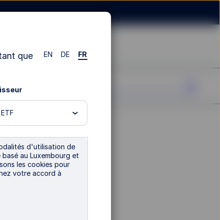
EN
DE
FR
tant que
tisseur
n ETF
dalités d'utilisation de
tre basé au Luxembourg et
isons les cookies pour
nnez votre accord à