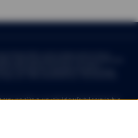
le d’Irlande (CBI), et dont le siège social est situé au
blin 2. State Street Global Advisors France est immatriculée
99 183 289 à Nanterre. Ses bureaux sont situés à
ense 4, 33e étage, 100, Esplanade du Général de Gaulle,
rance. Tél. : (+33) 1 44 45 40 00. Fax : +33 1 44 45 41 92.
e pas une offre ou une sollicitation d’achat de parts de la
 parts doit être effectuée conformément aux conditions
pectus complet, le document KID, les annexes, ainsi que les
Société. Ces documents sont disponibles auprès du
 la Société : State Street Banque S.A., Cœur Défense - Tour
 Esplanade du Général de Gaulle 92 931 Paris La Défense
 française du site
www.ssga.com
. La Société est un
f en valeurs mobilières (OPCVM) soumis à la loi irlandaise et