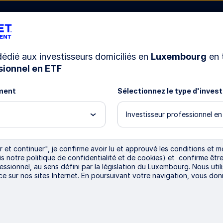
 dédié aux investisseurs domiciliés en
Luxembourg
en 
sionnel en ETF
Ressources
Nous connaître
ment
Sélectionnez le type d'inves
Investisseur professionnel e
test
 et continuer", je confirme avoir lu et approuvé les conditions et mo
ris notre politique de confidentialité et de cookies) et confirme ê
essionnel, au sens défini par la législation du Luxembourg. Nous util
ce sur nos sites Internet. En poursuivant votre navigation, vous do