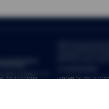
réglementée par la Banque Centra
78 Sir John Rogerson’s Quay, Du
en France sous le numéro RCS 8
Cœur Défense – Tour A – La Déf
e nom de State Street
92 931 Paris La Défense Cedex, F
d'informations.
ETF SPDR EUROPÉENS
 OU NE PAS CONVENIR À TOUS
et vendus que dans les
Le présent document ne constitu
ementation en vigueur.
Société. Toute souscription de
générales énoncées dans le Pros
rte en capital.
addenda et les Avenants de la 
correspondant centralisateur de
isque de placement, leur valeur
A - La Défense 4 33e étage 100,
ieurs ou inférieurs à leur valeur
cedex France, ou sur la version
F réduisent les rendements.
Organisme de placement collecti