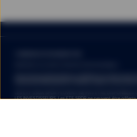
COMMUNICATION MARKETING
RÉSERVÉE AUX INVESTISSEURS PROFESSIONNELS.
State Street Global Advisors (SSGA) porte désormais l
Investment Management. Veuillez cliquer ici pour plus 
LES ETF SSGA SPDR PEUVENT NE PAS ÊTRE DISPONIBLES
LES INVESTISSEURS. Les ETF SPDR ne peuvent être offerts 
juridictions où ils ont été autorisés, conformément à la régl
L’investissement comporte des risques, y compris celui de pe
Les ETF se négocient comme des actions, sont soumis à un r
de marché fluctue et ils peuvent se négocier à des prix supér
liquidative. Les commissions de courtage et les frais des ET