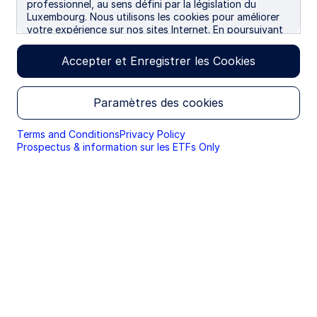
professionnel, au sens défini par la législation du
Luxembourg. Nous utilisons les cookies pour améliorer
votre expérience sur nos sites Internet. En poursuivant
votre navigation, vous donnez votre accord à
P
l'utilisation des cookies.
Accepter et Enregistrer les Cookies
Lori Heinel, Global Chief Investment Officer,
l
shares our perspective on the trends, risks, and
Paramètres des cookies
opportunities shaping global markets in 2026—
from easing inflation and supportive policies to
a
Terms and Conditions
Privacy Policy
equity selectivity and the growing role of
Prospectus & information sur les ETFs Only
alternatives.
y
Uncover what’s ahead
V
MACROECONOMICS
i
Growth amid uncertainty
d