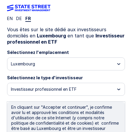
EN
DE
FR
Rechercher un fonds
Vous êtes sur le site dédié aux investisseurs
domiciliés en
Luxembourg
en tant que
Investisseur
professionnel en ETF
Sélectionnez l'emplacement
Filters (176 Results)
Luxembourg
Vue
Documents du
Performance
Prix
d'ensemble
fonds
Sélectionnez le type d'investisseur
Investisseur professionnel en ETF
Domicile
Nom
Ticker
TER
N
En cliquant sur "Accepter et continuer", je confirme
Domicile
IE
Nom
State Street All
Ticker
TER
SAWE IM^
NAV
Encours
0,30%
Au
$1
avoir lu et approuvé les conditions et modalités
World Enhanced
d'utilisation de ce site Internet (y compris notre
Active Equity
politique de confidentialité et de cookies) et confirme
UCITS ETF (Acc)
être basé au Luxembourg et être un investisseur