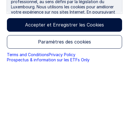
professionnel, au sens défini par la législation du
LU
State Street
SECM IM^
0,60%
$1
Luxembourg. Nous utilisons les cookies pour améliorer
Climate
votre expérience sur nos sites Internet. En poursuivant
Transition
votre navigation, vous donnez votre accord à
Emerging
l'utilisation des cookies.
Markets
Accepter et Enregistrer les Cookies
Enhanced
Equity Fund -
UCITS ETF
Paramètres des cookies
LU
State Street
SEZA IM^
0,60%
€1
Terms and Conditions
Privacy Policy
EMU Screened
Prospectus & information sur les ETFs Only
Equity Fund -
UCITS ETF
LU
State Street
SEMR IM^
0,60%
$1
Emerging
Markets
Screened
Enhanced
Equity Fund -
UCITS ETF
LU
State Street
SEPE IM^
0,25%
€1
Europe
Screened