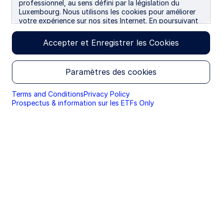
professionnel, au sens défini par la législation du
Luxembourg. Nous utilisons les cookies pour améliorer
Depuis 25 ans, nous développons des ETF en
votre expérience sur nos sites Internet. En poursuivant
Europe aux côtés de nos clients, contribuant
votre navigation, vous donnez votre accord à
ainsi à façonner un marché aujourd’hui plus
l'utilisation des cookies.
Accepter et Enregistrer les Cookies
vaste, plus profond et plus accessible que jamais.
En savoir plus
Paramètres des cookies
Terms and Conditions
Privacy Policy
Prospectus & information sur les ETFs Only
Explorez des fonds pour les
portefeuilles de vos clients
SYBM GY
State Street® SPDR® Bloomberg Emerging