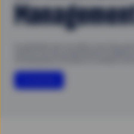
Managemen
En partenariat avec nos clients, nous tirons part
marché et de notre positionnement mondiale pou
d’investissement innovantes et contribuer à de m
En savoir plus