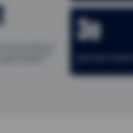
t
3e
i de notre expertise du
r créer des solutions
fournisseur mondial
eilleurs résultats.
2