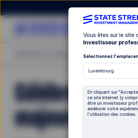
Vous êtes sur le site
Investisseur profes
Rechercher un fonds
Notre offre
Publications
Sélectionnez l'emplace
Luxembourg
Célébrer une é
En cliquant sur "Accepter
ce site Internet (y comp
être un investisseur prof
majeure en Eu
améliorer votre expérien
l'utilisation des cookies.