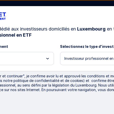
 dédié aux investisseurs domiciliés en
Luxembourg
en 
sionnel en ETF
Ressources
Nous connaître
ment
Sélectionnez le type d'inves
Investisseur professionnel e
tape
 et continuer", je confirme avoir lu et approuvé les conditions et mo
ris notre politique de confidentialité et de cookies) et confirme ê
essionnel, au sens défini par la législation du Luxembourg. Nous util
rope
ce sur nos sites Internet. En poursuivant votre navigation, vous do