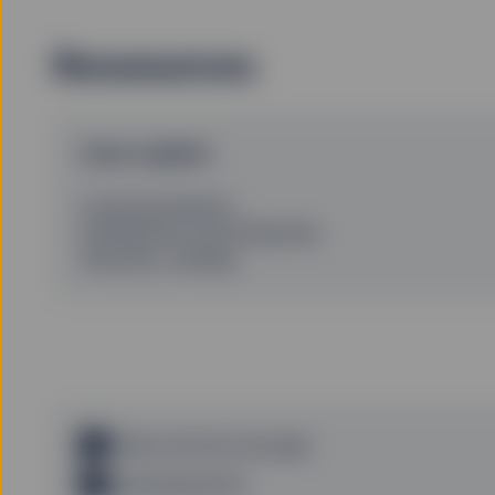
Ressources
Liens rapides
Communications
Distribution de dividendes
Security Lending
Notes de bas de page
Avertissements