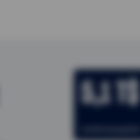
5,1 T$
d’actifs sous gestio