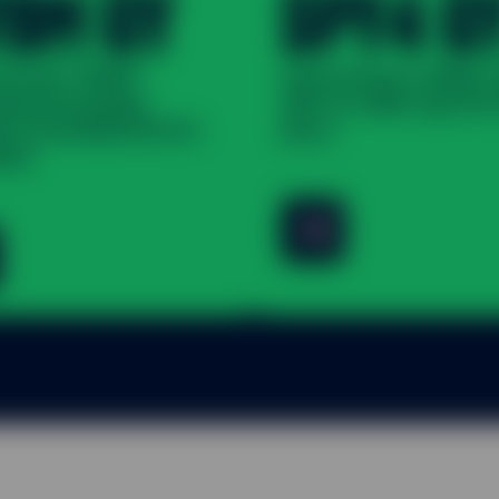
YBM GY
SPY4 G
 Street® SPDR®
State Street® SPDR®
berg Emerging
400 U.S. Mid Cap UCI
ts Local Bond UCITS
(Acc)
ist)