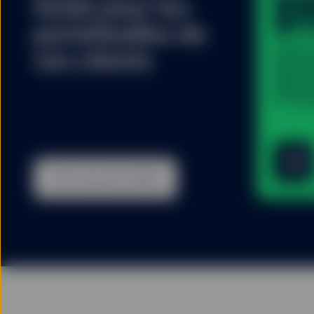
S
fonds pour les
portefeuilles de
State
vos clients
Bloom
Marke
ETF (D
Voir tous les fonds