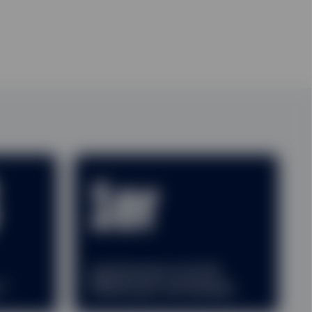
1er
gestionnaire d’actifs
1
n
détenu par une banque