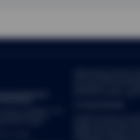
réglementée par la Banque Centra
78 Sir John Rogerson’s Quay, Du
en France sous le numéro RCS 8
Cœur Défense – Tour A – La Déf
e nom de State Street
92 931 Paris La Défense Cedex, F
d'informations.
ETF SPDR EUROPÉENS
 OU NE PAS CONVENIR À TOUS
et vendus que dans les
Le présent document ne constitu
ementation en vigueur.
Société. Toute souscription de
générales énoncées dans le Pros
rte en capital.
addenda et les Avenants de la 
correspondant centralisateur de