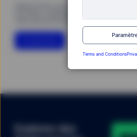
Depuis 25 ans, nous développons des ETF en E
nos clients, contribuant ainsi à façonner un mar
vaste, plus profond et plus accessible que jamai
Paramètre
En savoir plus
Terms and Conditions
Priv
Explorez des