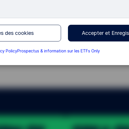
urope aux côtés de
ché aujourd’hui plus
s.
s des cookies
Accepter et Enregis
acy Policy
Prospectus & information sur les ETFs Only