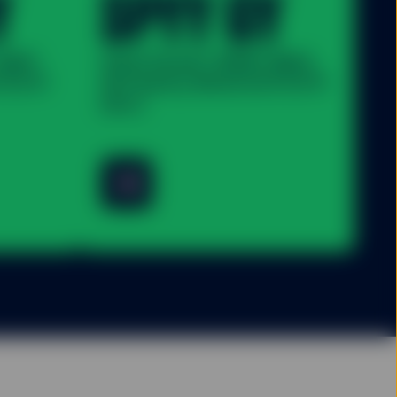
Y
SPYY GY
 S&P®
State Street® SPDR® MSCI
TS ETF
All Country World UCITS ETF
(Acc)