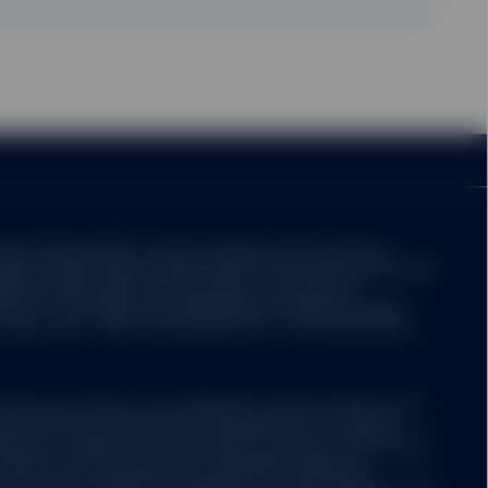
le d’Irlande (CBI), et dont le siège social est situé au
blin 2. State Street Global Advisors France est immatriculée
99 183 289 à Nanterre. Ses bureaux sont situés à
ense 4, 33e étage, 100, Esplanade du Général de Gaulle,
rance. Tél. : (+33) 1 44 45 40 00. Fax : +33 1 44 45 41 92.
e pas une offre ou une sollicitation d’achat de parts de la
 parts doit être effectuée conformément aux conditions
pectus complet, le document KID, les annexes, ainsi que les
Société. Ces documents sont disponibles auprès du
 la Société : State Street Banque S.A., Cœur Défense - Tour