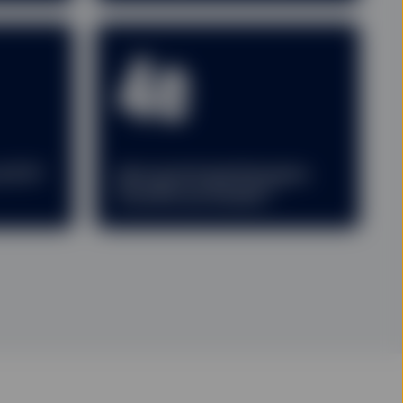
4e
 d’ETF
plus grand gestionnaire
2
d’actifs au monde