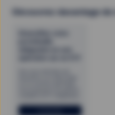
Découvrez davantage de 
Diversifiez votre
portefeuille
obligataire en une
opération sur un ETF
Que vous cherchiez une
exposition à un indice large
ou à un secteur spécifique,
nous proposons une gamme
complète d’ETF obligataires.
En savoir plus