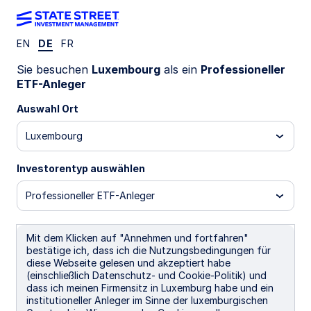
EN
DE
FR
EINBLICKE
Sie besuchen
Luxembourg
als ein
Professioneller
ETF-Anleger
12. März 2026
6 min read
Auswahl Ort
Krzysztof Janiga, CFA
Senior Equity ETF Strategist
Luxembourg
Investorentyp auswählen
Professioneller ETF-Anleger
Global equities: the World is
not enough?
Mit dem Klicken auf "Annehmen und fortfahren"
bestätige ich, dass ich die Nutzungsbedingungen für
diese Webseite gelesen und akzeptiert habe
Global equity leadership is broadening and
(einschließlich Datenschutz- und Cookie-Politik) und
deepening across regions, market sizes, and
dass ich meinen Firmensitz in Luxemburg habe und ein
institutioneller Anleger im Sinne der luxemburgischen
styles. Globally focused investors should ask if