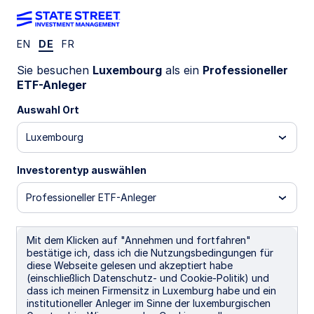
EN
DE
FR
EINBLICKE
Sie besuchen
Luxembourg
als ein
Professioneller
Global equities: earnings
ETF-Anleger
rewarding patience
Auswahl Ort
Luxembourg
28. Oktober 2025
Investorentyp auswählen
Krzysztof Janiga, CFA
Professioneller ETF-Anleger
Senior Equity ETF Strategist
Mit dem Klicken auf "Annehmen und fortfahren"
bestätige ich, dass ich die Nutzungsbedingungen für
diese Webseite gelesen und akzeptiert habe
(einschließlich Datenschutz- und Cookie-Politik) und
dass ich meinen Firmensitz in Luxemburg habe und ein
Equities around the world have faced multiple
institutioneller Anleger im Sinne der luxemburgischen
headwinds this year, ranging from trade-driven