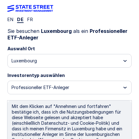
EN
DE
FR
EINBLICKE
Sie besuchen
Luxembourg
als ein
Professioneller
Vision 2020: Der
ETF-Anleger
Auswahl Ort
Fokus die richtige
Luxembourg
Gelegenheit zu
Investorentyp auswählen
Professioneller ETF-Anleger
finden
Mit dem Klicken auf "Annehmen und fortfahren"
bestätige ich, dass ich die Nutzungsbedingungen für
diese Webseite gelesen und akzeptiert habe
Unser Ausblick für 2020 spiegelt die Komplexität
(einschließlich Datenschutz- und Cookie-Politik) und
der aktuellen globalen Investitionslandschaft wider.
dass ich meinen Firmensitz in Luxemburg habe und ein
Wir sind der Meinung, dass der einzige Weg aus
institutioneller Anleger im Sinne der luxemburgischen