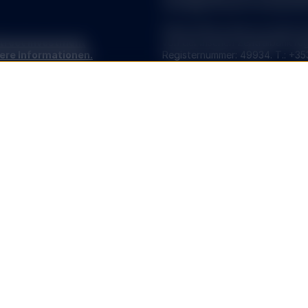
Grundlage solcher Informationen
Dieser Inhalt wurde von State S
Street Investment
von der irischen Zentralbank reg
ere Informationen.
Registernummer: 49934. T.: +35
MÖGLICHERWEISE NICHT FÜR
EUROPÄISCHE SPDR ETFs
ßlich in jenen Ländern
eltenden gesetzlichen
Die Unternehmen wurden der
[B
Surveillance du Secteur Financi
öffentlichen Vertrieb in Luxem
angezeigte Organismen für gem
SPDR ETFs ist die Plattform fü
erisiko, schwanken im Marktwert
Advisors. Sie umfasst Fonds, die
er dem Nettoinventarwert der
offenes OGAW-Investmentunter
Vergütungen mindern die
SSGA SPDR ETFs Europe I plc u
sind jeweils ein offenes Invest
ces LLC oder seinen
Haftungsregeln zwischen seinen 
ng State Street Global
OGAW nach den Gesetzen von Irl
®, US 500 und die 500 sind
Zentralbank (Central Bank of Ire
ces LLC („S&P“); Dow Jones® ist
s LLC („Dow Jones“) und wurde
State Street Global Advisors L
; und für die Verwendung dieser
Investmentgesellschaft mit var
dvisors eine Unterlizenz für
Teilfonds. Die Gesellschaft ist