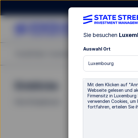
Sie besuchen
Luxem
Auswahl Ort
Fondsfinder
Investment Expertise
Einblicke
Re
Luxembourg
Einblicke
Ne
Mit dem Klicken auf "An
Webseite gelesen und akz
Firmensitz in Luxemburg 
verwenden Cookies, um I
Filter (
0
Ergebnisse)
fortfahren, erteilen Sie