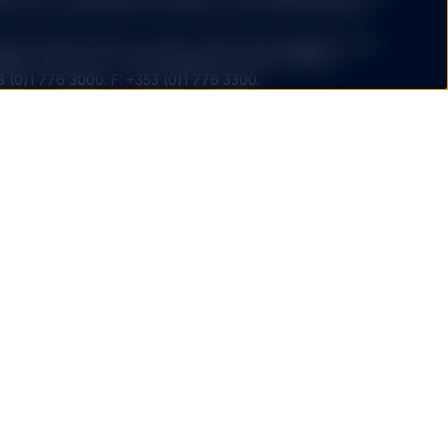
 und es sollte darauf als solches nicht vertraut werden.
treet Global Advisors Europe Limited herausgegeben, die
uliert wird. Sitz: 78 John Rogerson’s Quay, Dublin 2.
3 (0)1 776 3000. F: +353 (0)1 776 3300.
T1] [NK2] Finanz­dienstleistungsaufsicht Commission de
er in Luxemburg zur Vermarktung ihrer Anteile für den
burg angezeigt. Bei den Unternehmen handelt es sich um
einsame Anlagen in Wertpapieren (OGAW).
r börsennotierte Indexfonds (ETFs) von State Street Global
 von der irischen Zentralbank (Central Bank of Ireland) als
nehmen zugelassen wurden.
nd SSGA SPDR ETFs Europe II plc emittieren SPDR-ETFs und
mentunternehmen mit variablem Grundkapital, das getrennte
Teilfonds hat. Das Unternehmen ist organisiert als ein
and und zugelassen als ein OGAW durch die irische
land).
uxembourg SICAV (die „
Gesellschaft
“) ist eine offene
iablem Kapital und getrennter Haftung zwischen ihren
 als Organismus für gemeinsame Anlagen in Wertpapieren