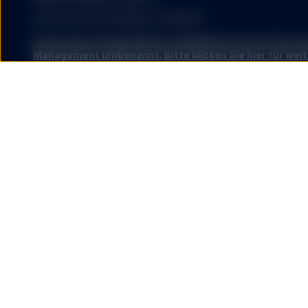
NUR FÜR PROFESSIONELLE ANLEGER.
State Street Global Advisors (SSGA) hat sich in State 
Management umbenannt. Bitte klicken Sie hier für weit
SPDR-ETFS VON STATE STREET GLOBAL ADVISORS SIND 
SIE VERFÜGBAR ODER GEEIGNET. SPDR-ETFs dürfen ausschlie
angeboten bzw. verkauft werden, in denen dies unter den g
Vorschriften zulässig ist.
Investitionen beinhalten das Risiko des Kapitalverlustes.
ETFs werden wie Aktien gehandelt, unterliegen einem Anlag
und können zu Preisen gehandelt werden, die über oder unt
ETFs liegen. Vermittlungsrprovisionen und ETF-Kosten und 
Rendite.
Der S&P 500® Index ist ein Produkt von S&P Dow Jones Indi
verbundenen Unternehmen („S&P DJI“), für dessen Verwendu
Advisors eine Lizenz gewährt wurde. S&P®, SPDR®, S&P 500
eingetragene Marken von Standard & Poor's Financial Servi
eine eingetragene Marke von Dow Jones Trademark Holding
für die Verwendung durch S&P Dow Jones Indices lizenziert
Marken wurde S&P DJI eine Lizenz und State Street Global A