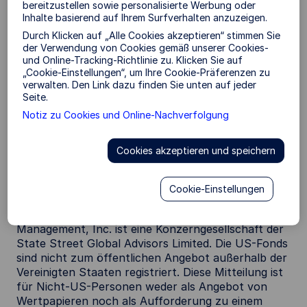
Verkaufsprospekts oder der Wesentlichen
bereitzustellen sowie personalisierte Werbung oder
Inhalte basierend auf Ihrem Surfverhalten anzuzeigen.
Anlegerinformationen erfolgen.
Durch Klicken auf „Alle Cookies akzeptieren“ stimmen Sie
US-börsengehandelte Indexfonds von State
der Verwendung von Cookies gemäß unserer Cookies-
Street
und Online-Tracking-Richtlinie zu. Klicken Sie auf
„Cookie-Einstellungen“, um Ihre Cookie-Präferenzen zu
Die hauptsächlich in den Vereinigten Staaten
verwalten. Den Link dazu finden Sie unten auf jeder
Seite.
angebotene Palette börsengehandelter Indexfonds
von State Street ist nach Maßgabe des US-
Notiz zu Cookies und Online-Nachverfolgung
amerikanischen Gesetzes über
Kapitalanlagegesellschaften aus dem Jahr 1940
Cookies akzeptieren und speichern
(Investment Company Act of 1940) bei der US-
Wertpapier- und Börsenaufsicht (United States
Securities and Exchange Commission) ) registriert.
Cookie-Einstellungen
SSGA Funds Management, Inc. fungiert als
Anlageberater für diese Fonds. SSGA Funds
Management, Inc. ist eine Konzerngesellschaft der
State Street Global Advisors Limited. Die US-Fonds
sind nicht zum öffentlichen Angebot außerhalb der
Vereinigten Staaten registriert. Diese Mitteilung ist
für Nicht-US-Personen weder als Angebot von
Wertpapieren noch als Aufforderung zu einem