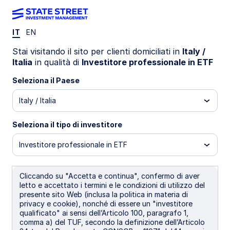
IT
EN
PUBBLICAZIONI
Stai visitando il sito per clienti domiciliati in
Italy /
The case for collateralised
Italia
in qualità di
Investitore professionale in ETF
loan obligations for European
Seleziona il Paese
Italy / Italia
investors
Seleziona il tipo di investitore
Recent ETF launches have added impetus to a
fast-growing European Collateralised Loan
Investitore professionale in ETF
Obligation (CLO) market. CLOs may provide
European intermediaries with an opportunity to
enhance yield, improve portfolio credit quality,
Cliccando su "Accetta e continua", confermo di aver
letto e accettato i termini e le condizioni di utilizzo del
and reduce volatility.
presente sito Web (inclusa la politica in materia di
privacy e cookie), nonché di essere un "investitore
qualificato" ai sensi dell’Articolo 100, paragrafo 1,
23 settembre 2025
tempo di lettura 7 min
comma a) del TUF, secondo la definizione dell’Articolo