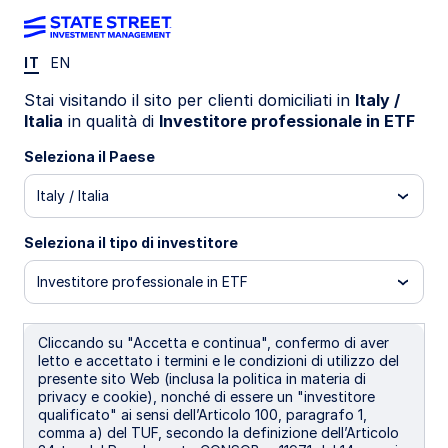
IT
EN
ETIP IM
Stai visitando il sito per clienti domiciliati in
Italy /
Italia
in qualità di
Investitore professionale in ETF
State Street® SPDR® Bloomberg U.S.
Seleziona il Paese
TIPS EUR Hdg UCITS ETF (Acc)
Italy / Italia
EUR Hedged (Acc)
USD Unhedged (Acc)
USD
Seleziona il tipo di investitore
Informazioni importanti sui rischi
Investitore professionale in ETF
Gli ETF sono negoziati come le azioni, sono soggette al
rischio d'investimento, il loro valore di mercato fluttua e
potrebbero essere negoziati a prezzi superiori od inferiori al
Cliccando su "Accetta e continua", confermo di aver
loro valore patrimoniale netto. Le commissioni di
letto e accettato i termini e le condizioni di utilizzo del
intermediazione ed i costi dell'ETF ridurranno i rendimenti.
presente sito Web (inclusa la politica in materia di
privacy e cookie), nonché di essere un "investitore
Pur presentando un rischio a breve termine e un rischio di
qualificato" ai sensi dell’Articolo 100, paragrafo 1,
volatilità generalmente più contenuti rispetto alle azioni, le
comma a) del TUF, secondo la definizione dell’Articolo
obbligazioni comportano rischi dei tassi d'interesse, il