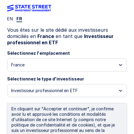
EN
FR
INVESTMENT CAPABILITIES
Vous êtes sur le site dédié aux investisseurs
domiciliés en
France
en tant que
Investisseur
Revenir à Growth
professionnel en ETF
SPDR Vision Index
Sélectionnez l'emplacement
ETFs
France
Sélectionnez le type d'investisseur
Investisseur professionnel en ETF
SPDR’s range of Vision Index ETFs offer a
systematic approach to identifying high-
growth innovative opportunities in
En cliquant sur "Accepter et continuer", je confirme
avoir lu et approuvé les conditions et modalités
emerging sectors which are at the
d'utilisation de ce site Internet (y compris notre
forefront of a changing world.
politique de confidentialité et de cookies), et que je
suis un investisseur professionnel au sens de la