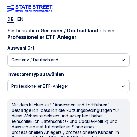
DE
EN
SCOM GY
Sie besuchen
Germany / Deutschland
als ein
Professioneller ETF-Anleger
State Street® SPDR® Commodity UCITS
Auswahl Ort
ETF (Acc)
Germany / Deutschland
Acc)
GBP Hedged (Acc)
USD Unhedged (Acc)
Investorentyp auswählen
Wichtige Risikohinweise
Professioneller ETF-Anleger
ETFs werden wie Aktien gehandelt und unterliegen dem
Anlagerisiko. Ihr Marktwert fluktuiert und die Kurse können
über oder unter dem Nettoinventarwert der ETFs notieren.
Mit dem Klicken auf "Annehmen und fortfahren"
Maklerkommissionen und ETF-Gebühren beeinträchtigen die
bestätige ich, dass ich die Nutzungsbedingungen für
Rendite.
diese Webseite gelesen und akzeptiert habe
(einschließlich Datenschutz- und Cookie-Politik) und
Investitionen in Rohstoffe sind mit erheblichen Risiken
dass ich ein institutioneller im Sinne eines
verbunden und nicht für alle Anleger geeignet. Investitionen
professionellen Anlegers / professionellen Kunden im
in Rohstoffe sind mit erheblichen Risiken verbunden, da