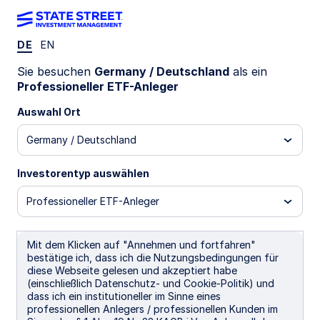
DE
EN
COME IM
Sie besuchen
Germany / Deutschland
als ein
Professioneller ETF-Anleger
State Street® SPDR® Commodity EUR
Auswahl Ort
Hdg UCITS ETF (Acc)
Germany / Deutschland
EUR Hedged (Acc)
GBP Hedged (Acc)
USD Un
Investorentyp auswählen
Wichtige Risikohinweise
Professioneller ETF-Anleger
ETFs werden wie Aktien gehandelt und unterliegen dem
Anlagerisiko. Ihr Marktwert fluktuiert und die Kurse können
über oder unter dem Nettoinventarwert der ETFs notieren.
Mit dem Klicken auf "Annehmen und fortfahren"
Maklerkommissionen und ETF-Gebühren beeinträchtigen die
bestätige ich, dass ich die Nutzungsbedingungen für
Rendite.
diese Webseite gelesen und akzeptiert habe
(einschließlich Datenschutz- und Cookie-Politik) und
Der Fonds/die Anteilsklasse kann Finanzderivate zur
dass ich ein institutioneller im Sinne eines
Währungsabsicherung und zu Zwecken des effizienten
professionellen Anlegers / professionellen Kunden im
Portfoliomanagements einsetzen. Der Fonds kann nicht auf