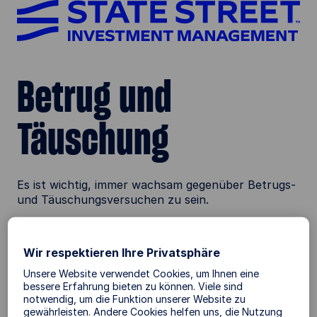
Betrug und
Täuschung
Es ist wichtig, immer wachsam gegenüber Betrugs-
und Täuschungsversuchen zu sein.
State Street Global Advisors empfiehlt, stets die
Authentizität und Zuverlässigkeit der
Wir respektieren Ihre Privatsphäre
Informationen zu überprüfen, die Sie auf Websites
sehen oder erhalten und die vorgeben, von State
Unsere Website verwendet Cookies, um Ihnen eine
Street Global Advisors, deren Mitarbeitern oder mit
bessere Erfahrung bieten zu können. Viele sind
notwendig, um die Funktion unserer Website zu
uns verbundenen Unternehmen zu stammen,
gewährleisten. Andere Cookies helfen uns, die Nutzung
herausgegeben oder autorisiert zu sein.