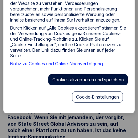
der Website zu verstehen, Verbesserungen
vorzunehmen, mehr Funktionen und Personalisierung
Betrüger nutzen Methoden wie unerbetene
bereitzustellen sowie personalisierte Werbung oder
Nachrichten über Drittanbieter-Messaging-Apps,
Inhalte basierend auf Ihrem Surfverhalten anzuzeigen.
Phishing-E-Mails, Kaltanrufe oder gefälschte
Durch Klicken auf „Alle Cookies akzeptieren“ stimmen Sie
Websites, um Sie dazu zu verleiten, in gefälschte
der Verwendung von Cookies gemäß unserer Cookies-
Produkte zu investieren, die den Namen/das Logo
und Online-Tracking-Richtlinie zu. Klicken Sie auf
von State Street Global Advisors tragen (und auch
„Cookie-Einstellungen“, um Ihre Cookie-Präferenzen zu
die Marke SPDR verwenden können).
verwalten. Den Link dazu finden Sie unten auf jeder
Seite.
Berichten zufolge geben sich Betrüger als
Notiz zu Cookies und Online-Nachverfolgung
Mitarbeiter von State Street Global Advisors oder
der State Street Gruppe aus und/oder verbreiten
Cookies akzeptieren und speichern
gefälschte Dokumente über verschiedene
Finanzprodukte.
Cookie-Einstellungen
State Street Global Advisors tätigt keine
Geschäfte über Drittanbieter-Apps wie
WhatsApp, Telegram, WeChat, Instagram oder
Facebook. Wenn Sie mit jemandem, der vorgibt,
von State Street Global Advisors zu sein, auf
solch einer Plattform zu tun haben, ist das keine
legitime Kommunikation.