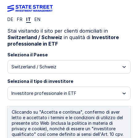
DE
FR
IT
EN
Insights
Stai visitando il sito per clienti domiciliati in
Switzerland / Schweiz
in qualità di
Investitore
Mantenere la rotta
professionale in ETF
Seleziona il Paese
sui mercati
Switzerland / Schweiz
Seleziona il tipo di investitore
Per tenere informati gli investitori sugli
Investitore professionale in ETF
sviluppi del mercato, le implicazioni dei
cambiamenti politici e le nostre previsioni
economiche a lungo termine, abbiamo
Cliccando su "Accetta e continua", confermo di aver
letto e accettato i termini e le condizioni di utilizzo del
creato uno spazio in cui pubblicheremo
presente sito Web (inclusa la politica in materia di
tutte le nostre analisi di mercato. Gli
privacy e cookie), nonché di essere un "investitore
qualificato" così come definito ai sensi dell'Art. 10 cpv.
articoli che seguono saranno pubblicati