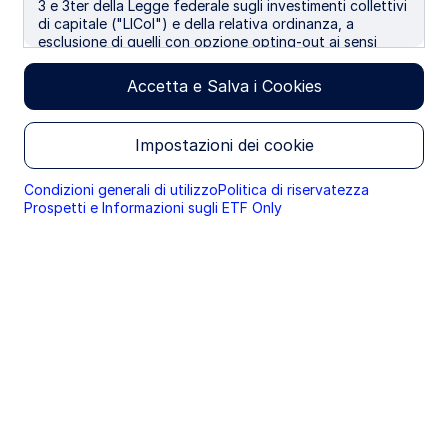
3 e 3ter della Legge federale sugli investimenti collettivi
principalmente in lingua inglese.
di capitale ("LICol") e della relativa ordinanza, a
esclusione di quelli con opzione opting-out ai sensi
dell'Art. 5 cpv. 1 della Legge federale sui servizi
finanziari ("LSerFi"). I cookie sono utilizzati per
Accetta e Salva i Cookies
migliorare l’esperienza di consultazione dei nostri siti.
Continuando la navigazione lei accetta l'utilizzo dei
cookie.
Featured Perspectives
Impostazioni dei cookie
Condizioni generali di utilizzo
Politica di riservatezza
Prospetti e Informazioni sugli ETF Only
LATEST INSIGHTS