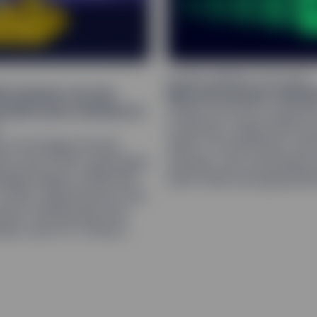
GLOBAL MARKET OUTLOOK
6 Outlook: Can the
Macroeconomic Outloo
l bull cycle continue to
Global economic expansi
continues, supported by 
 its strongest annual
shifts, AI investment, and
ce since 1979, gold likely
stimulus. But uncertainty 
olidate higher at $4,000–
amid trade and geopolitica
 2026, supported by Fed
obust central bank and
mand, and ETF inflows.