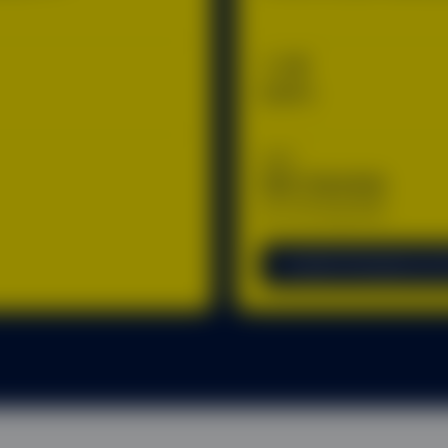
TER
0,10%
AUM
$28 739,09 M
as of 05 Aug 2026
Vai alle informazioni sul