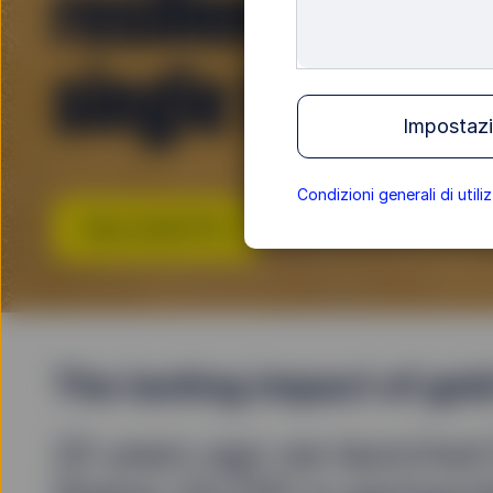
resilience of go
single trade
Impostazi
Condizioni generali di utili
View Gold ETFs
The lasting impact of gol
20 years ago we launche