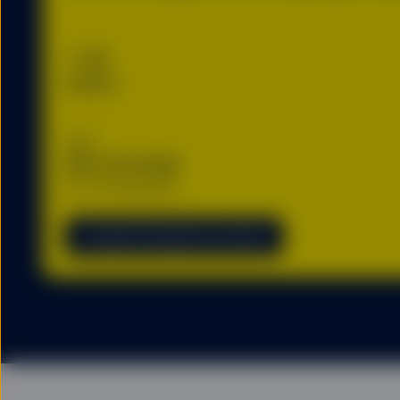
TER
0,40%
AUM
$137 107,93 M
as of 05 Aug 2026
Vai alle informazioni sul fondo