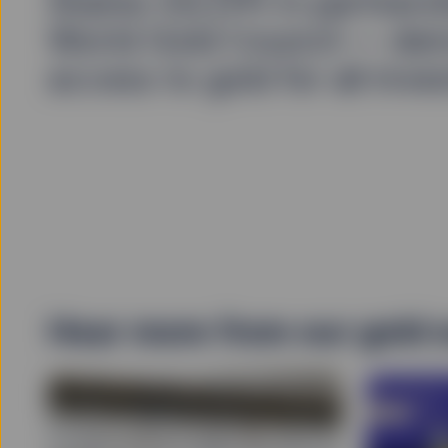
Shares (GLD®) in partnersh
World Gold Council — dem
access to gold for all inve
Hear more from our gold 