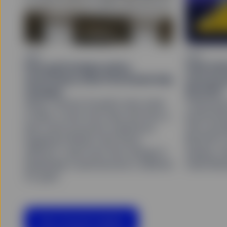
ORO
ORO
How gold hedges policy
Gold 202
uncertainty when Fed leadership
structura
changes
$5,000?
When Jerome Powell’s term ends
Following
in May, a new Fed chair will face a
performan
late-cycle economy marked by
will cons
lingering inflation and fiscal
$4,500 in
deficits. Learn how this change in
easing, r
leadership could become a tailwind
retail de
for gold.
View all gold insights