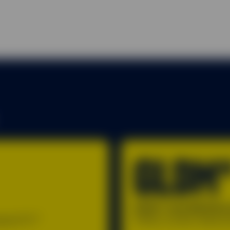
GLDM
SPDR® Gold MiniSha
cked ETF.²
Offers a lower share pr