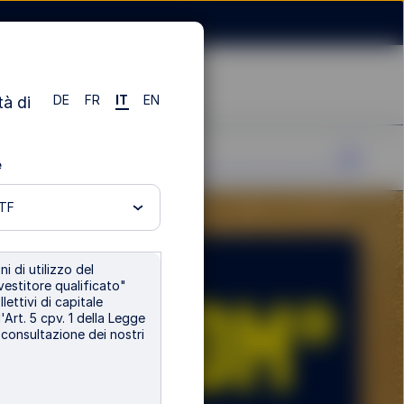
DE
FR
IT
EN
tà di
e
ETF
i di utilizzo del
®
GLDM®
vestitore qualificato"
lettivi di capitale
'Art. 5 cpv. 1 della Legge
i consultazione dei nostri