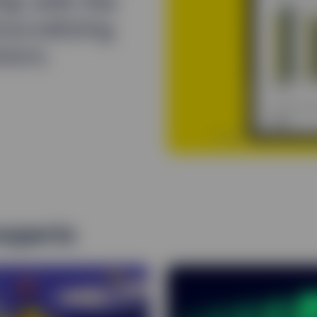
ip with the
ocratizing
stors.
experts