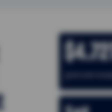
$4.72
Assets under mana
3
t