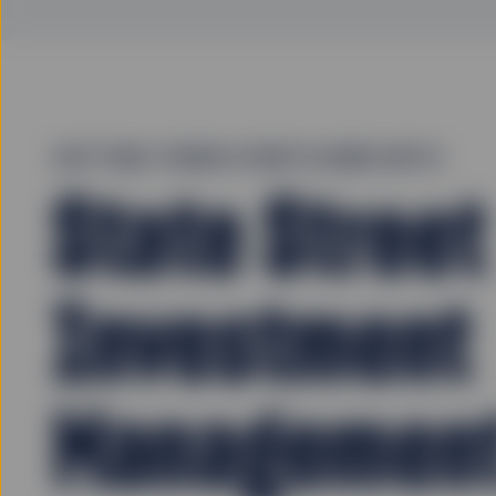
GETTING THERE STARTS HERE WITH
State Street
Investment
Managemen