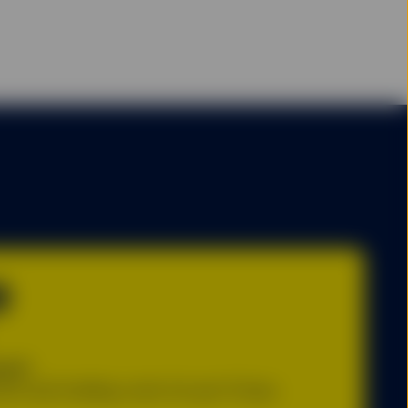
®
res®
ice and holding costs for just 10 bps.