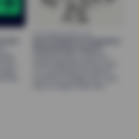
SITUAZIONE GEOPOLITICA
k 2026
How to Position for Geopolitical
on
Shocks During Trump 2.0
policy
Geopolitical risks continue to
 fiscal
remain heightened during Trump
lingers
2.0, necessitating the need for
l risks.
investment strategies that could
help us navigate these risks.