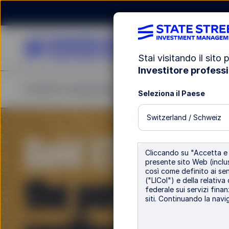
Stai visitando il sito p
Investitore professi
Prodotti
Competenze di Investimento
Pubblic
Seleziona il Paese
Switzerland / Schweiz
Gold ETFs
to ca
Cliccando su "Accetta e c
presente sito Web (inclus
così come definito ai sens
the performan
("LICol") e della relativa
federale sui servizi finan
siti. Continuando la navig