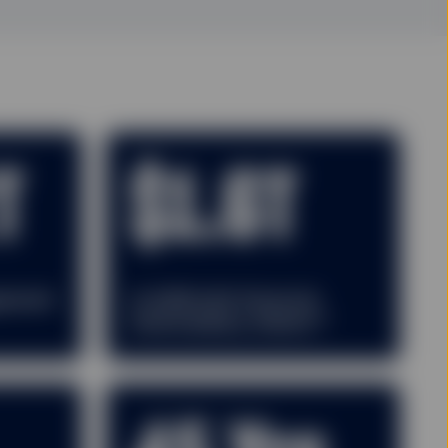
T
$1.6T
gement
In AUM with financial
4
intermediary clients