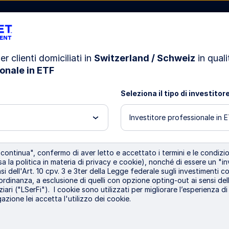
er clienti domiciliati in
Switzerland / Schweiz
in quali
onale in ETF
azioni
Risorse
La nostra società
Seleziona il tipo di investitor
Investitore professionale in 
pture
ontinua", confermo di aver letto e accettato i termini e le condizion
GLD
a la politica in materia di privacy e cookie), nonché di essere un "in
i dell'Art. 10 cpv. 3 e 3ter della Legge federale sugli investimenti col
ce and
 ordinanza, a esclusione di quelli con opzione opting-out ai sensi dell
ziari ("LSerFi"). I cookie sono utilizzati per migliorare l’esperienza d
azione lei accetta l'utilizzo dei cookie.