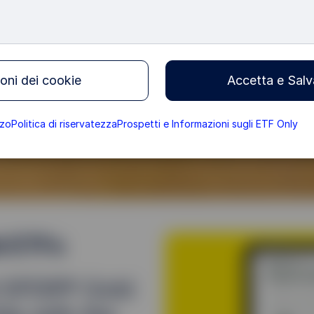
ld in a
oni dei cookie
Accetta e Salv
zzo
Politica di riservatezza
Prospetti e Informazioni sugli ETF Only
d ETFs
d SPDR® Gold