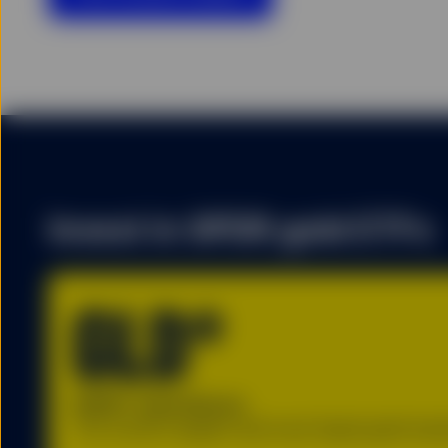
Invest in SPDR gold ETFs
GLD®
SPDR® Gold Shares
The world’s largest and most liquid gold-ba