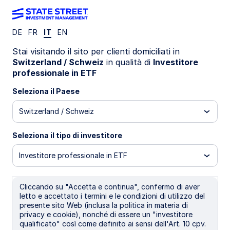
DE
FR
IT
EN
State Street
Stai visitando il sito per clienti domiciliati in
Switzerland / Schweiz
in qualità di
Investitore
professionale in ETF
commodity ETFs for
Seleziona il Paese
portfolio resilience
Switzerland / Schweiz
and diversification
Seleziona il tipo di investitore
Investitore professionale in ETF
Commodities offer investors
Cliccando su "Accetta e continua", confermo di aver
letto e accettato i termini e le condizioni di utilizzo del
exposure to the real economy
presente sito Web (inclusa la politica in materia di
through a broad mix of physical
privacy e cookie), nonché di essere un "investitore
qualificato" così come definito ai sensi dell'Art. 10 cpv.
resources, including energy,