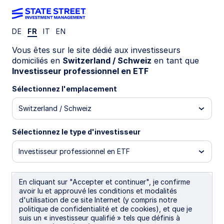
DE
FR
IT
EN
WEEKLY ETF BRIEF
Vous êtes sur le site dédié aux investisseurs
Returns triple boosts powers
domiciliés en
Switzerland / Schweiz
en tant que
Investisseur professionnel en ETF
of local emerging market debt
Sélectionnez l'emplacement
Switzerland / Schweiz
Emerging market local currency debt (EMD) has
performed exceptionally well in 2025, with year-
to-date returns of 13.7% in USD compared to
Sélectionnez le type d'investisseur
5.3% for US Treasurys. Three factors are driving
the outperformance.
Investisseur professionnel en ETF
16 septembre 2025
En cliquant sur "Accepter et continuer", je confirme
Temps de lecture: 5 min
avoir lu et approuvé les conditions et modalités
d'utilisation de ce site Internet (y compris notre
Jason Simpson
politique de confidentialité et de cookies), et que je
Senior Fixed Income ETF Strategist
suis un « investisseur qualifié » tels que définis à