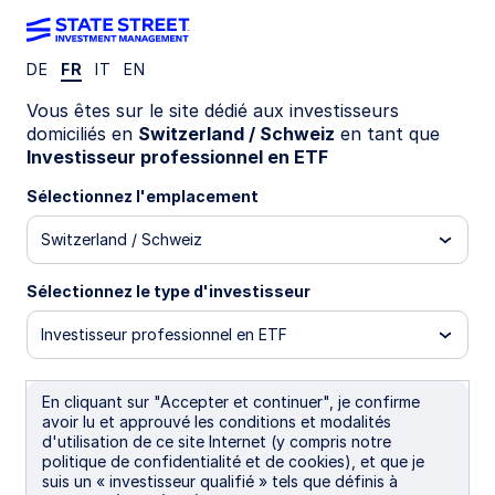
DE
FR
IT
EN
PUBLICATIONS
Vous êtes sur le site dédié aux investisseurs
Democratising core exposures
domiciliés en
Switzerland / Schweiz
en tant que
Investisseur professionnel en ETF
for European investors
Sélectionnez l'emplacement
Switzerland / Schweiz
10 juin 2026
Sélectionnez le type d'investisseur
Investisseur professionnel en ETF
Lower total expense ratios across
En cliquant sur "Accepter et continuer", je confirme
avoir lu et approuvé les conditions et modalités
our range
d'utilisation de ce site Internet (y compris notre
politique de confidentialité et de cookies), et que je
Over time, we have reduced total expense ratios
suis un « investisseur qualifié » tels que définis à