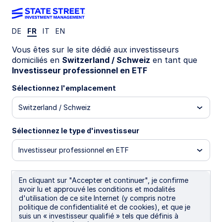
DE
FR
IT
EN
INSIGHTS
Vous êtes sur le site dédié aux investisseurs
domiciliés en
Switzerland / Schweiz
en tant que
Publications
•
Sujets d’actualité
Investisseur professionnel en ETF
Drug Companies Are
Sélectionnez l'emplacement
Rushing to Develop
Switzerland / Schweiz
Sélectionnez le type d'investisseur
Treatments for
Investisseur professionnel en ETF
COVID-19
En cliquant sur "Accepter et continuer", je confirme
avoir lu et approuvé les conditions et modalités
d'utilisation de ce site Internet (y compris notre
politique de confidentialité et de cookies), et que je
Earlier this month, the White House met with
suis un « investisseur qualifié » tels que définis à
biopharma executives to identify a path for