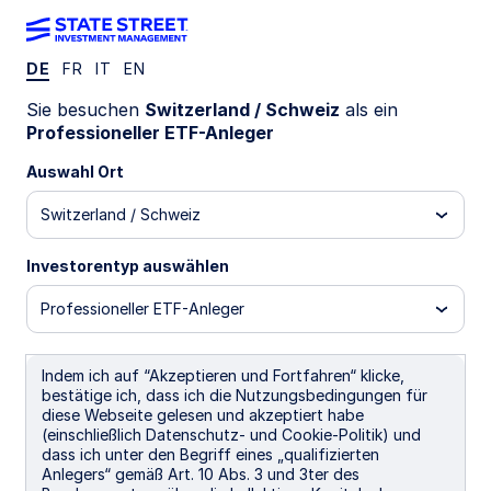
DE
FR
IT
EN
Sektor‑Tracker
Sie besuchen
Switzerland / Schweiz
als ein
Professioneller ETF-Anleger
Auswahl Ort
Verfolgen Sie die Wertentwicklung der Select
Switzerland / Schweiz
Sector SPDR® ETFs und ihrer zugrunde liegenden
Positionen.
Investorentyp auswählen
So funktioniert es
Professioneller ETF-Anleger
Der letzte Preis bezieht sich auf den Schlusskurs
des vorherigen Handelstags. Der Startpreis ist der
Preis zu Beginn des ausgewählten Zeitraums. Die
Indem ich auf “Akzeptieren und Fortfahren“ klicke,
Anzeige beider Preise verdeutlicht die
bestätige ich, dass ich die Nutzungsbedingungen für
Preisveränderung im ausgewählten Zeitraum. Die
diese Webseite gelesen und akzeptiert habe
(einschließlich Datenschutz- und Cookie-Politik) und
Preis‑ und Renditedaten werden in der Regel am
dass ich unter den Begriff eines „qualifizierten
nächsten Tag um 8:15 Uhr (ET) aktualisiert. Im
Anlegers“ gemäß Art. 10 Abs. 3 und 3ter des
Falle eines Feiertags oder Wochenendes werden die