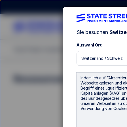
Sie besuchen
Switze
Auswahl Ort
Fund Finder
Investment Expertise
Einblicke
Re
Switzerland / Schweiz
Ma
Ressourcen
Indem ich auf “Akzeptier
Webseite gelesen und akz
Begriff eines „qualifizi
Kapitalanlagen (KAG) und
des Bundesgesetzes über
unseren Webseiten zu opt
Verwendung von Cookies
Market Ma
Liquiditä
Börsen un