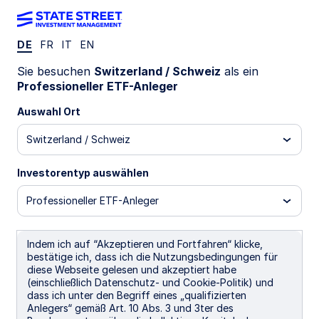
DE
FR
IT
EN
XLP
Sie besuchen
Switzerland / Schweiz
als ein
Professioneller ETF-Anleger
State Street® Consumer Staples Select
Auswahl Ort
Sector SPDR® ETF
Switzerland / Schweiz
Important Risk Disclosure
Investorentyp auswählen
In general, ETFs can be expected to move up or down in
value with the value of the applicable index. Although ETF
Professioneller ETF-Anleger
shares may be bought and sold on the exchange through
any brokerage account, ETF shares are not individually
redeemable from the Fund. Investors may acquire ETFs and
tender them for redemption through the Fund in Creation
Indem ich auf “Akzeptieren und Fortfahren“ klicke,
Unit Aggregations only. Please see the prospectus for more
bestätige ich, dass ich die Nutzungsbedingungen für
details.
diese Webseite gelesen und akzeptiert habe
(einschließlich Datenschutz- und Cookie-Politik) und
Equity securities
may fluctuate in value and can decline
dass ich unter den Begriff eines „qualifizierten
significantly in response to the activities of individual
Anlegers“ gemäß Art. 10 Abs. 3 und 3ter des
companies and general market and economic conditions.