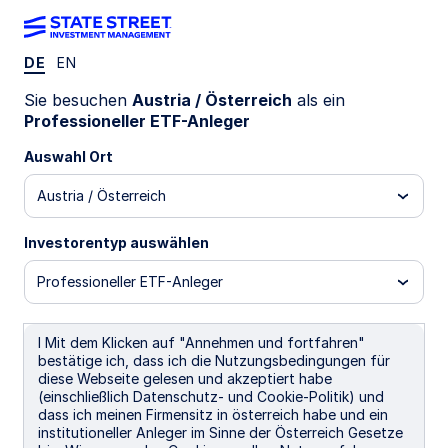
DE
EN
EINBLICKE
Sie besuchen
Austria / Österreich
als ein
The case for US 1-5 year
Professioneller ETF-Anleger
investment grade credit
Auswahl Ort
Austria / Österreich
The drawn-out US rate-cut path suggests rewards
for locating at the front end of the bond
Investorentyp auswählen
curve, while a resilient economy supports moving
into investment grade credit.
Professioneller ETF-Anleger
5 min read
I Mit dem Klicken auf "Annehmen und fortfahren"
bestätige ich, dass ich die Nutzungsbedingungen für
diese Webseite gelesen und akzeptiert habe
Jason Simpson
(einschließlich Datenschutz- und Cookie-Politik) und
Senior Fixed Income ETF Strategist
dass ich meinen Firmensitz in österreich habe und ein
institutioneller Anleger im Sinne der Österreich Gesetze