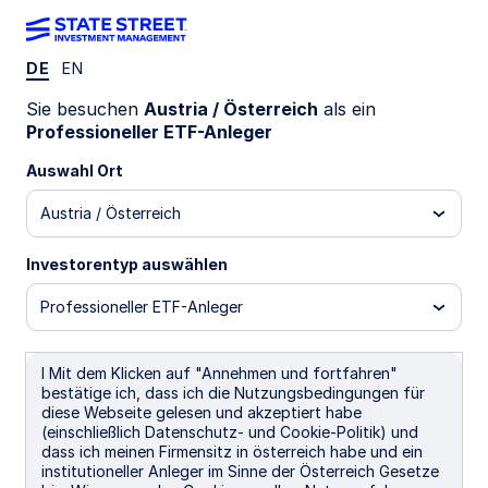
DE
EN
INSIGHTS
Sie besuchen
Austria / Österreich
als ein
The Case for High
Professioneller ETF-Anleger
Auswahl Ort
Yield
Austria / Österreich
Investorentyp auswählen
5 March 2020
Professioneller ETF-Anleger
There is a case for including high yield in fixed
income portfolios. Doing so can both boost the
I Mit dem Klicken auf "Annehmen und fortfahren"
stability of returns and reduce volatility as an asset
bestätige ich, dass ich die Nutzungsbedingungen für
largely uncorrelated to government bonds.
diese Webseite gelesen und akzeptiert habe
(einschließlich Datenschutz- und Cookie-Politik) und
As a risk asset, a rebound in the economic data
dass ich meinen Firmensitz in österreich habe und ein
should be supportive but, as long as growth
institutioneller Anleger im Sinne der Österreich Gesetze
remains positive, we would expect high yield to